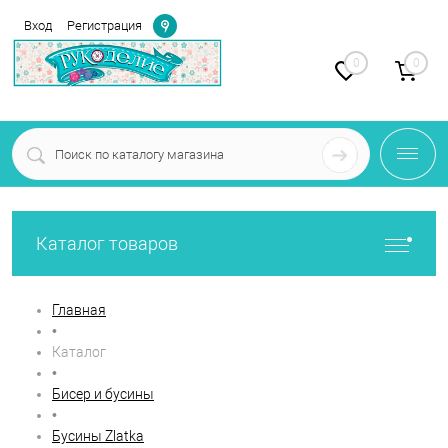
Определение
Вход
Регистрация
0
0
Каталог товаров
Главная
•
Каталог
•
Бисер и бусины
•
Бусины Zlatka