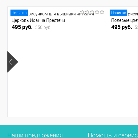
Новинка
Новинка
Канва с рисунком для вышивки нитками
Канва с рис
Церковь Иоанна Предтечи
Полевые цв
495 руб.
495 руб.
550 руб.
5
Наши предложения
Помощь и серви