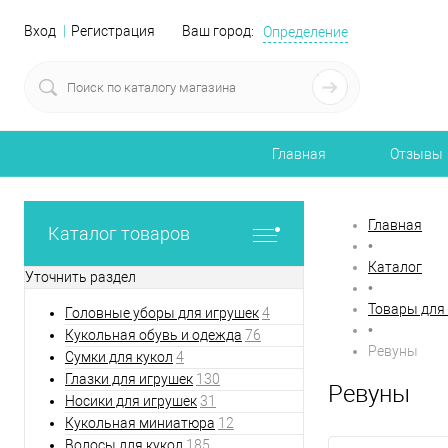
Вход
Регистрация
Ваш город:
Определение
Главная
Отзывы
Главная
Каталог товаров
•
Каталог
Уточнить раздел
•
Товары для
Головные уборы для игрушек
4
•
Кукольная обувь и одежда
76
Ревуны
Сумки для кукол
4
Глазки для игрушек
130
Ревуны
Носики для игрушек
31
Кукольная миниатюра
12
Волосы для кукол
185