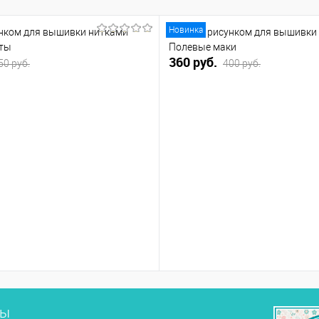
Новинка
унком для вышивки нитками
Канва с рисунком для вышивки
еты
Полевые маки
360 руб.
50 руб.
400 руб.
сы