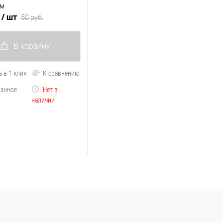
мм
.
/ шт
50 руб.
В корзину
 в 1 клик
К сравнению
ранное
Нет в
наличии