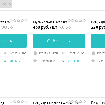
ставка
Музыкальная вставка
Ревун дл
450 руб.
270 ру
/ шт
500 руб.
500 руб.
корзину
В корзину
ик
К сравнению
Купить в 1 клик
К сравнению
Купить
В наличии
В избранное
В наличии
В изб
Ревун на
едя
Ревун для медведя 42 х 46 мм