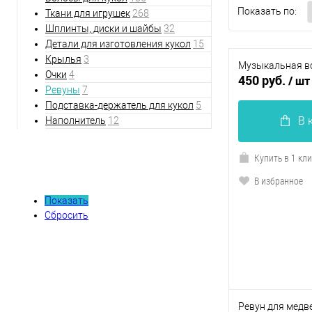
Показать по:
Ткани для игрушек
268
Шплинты, диски и шайбы
32
Детали для изготовления кукол
15
Крылья
3
Музыкальная в
Очки
4
450 руб.
/ шт
Ревуны
7
Подставка-держатель для кукол
5
В 
Наполнитель
12
Купить в 1 кл
Фильтр по параметрам
В избранное
Показать
Сбросить
Ревун для медв