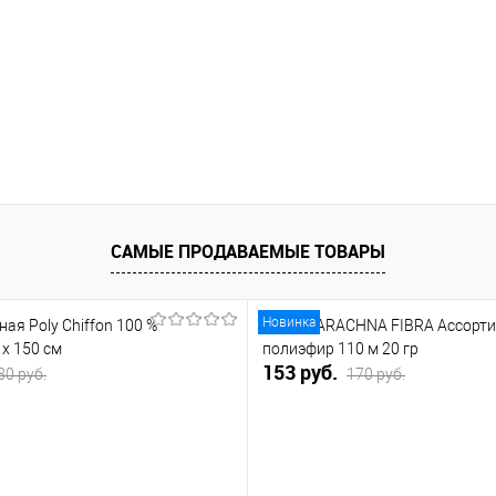
САМЫЕ ПРОДАВАЕМЫЕ ТОВАРЫ
Новинка
ная Poly Chiffon 100 %
Пряжа ARACHNA FIBRA Ассорти
 х 150 см
полиэфир 110 м 20 гр
153 руб.
80 руб.
170 руб.