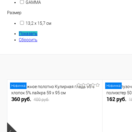
GAMMA
Размер
13,2 х 15,7 см
Показать
Сбросить
Новинка
Новинка
Трикотажное полотно Кулирная гладь 95%
Ткань блузоч
хлопок 5% лайкра 59 х 95 см
полиэстер 50
360 руб.
162 руб.
400 руб.
1