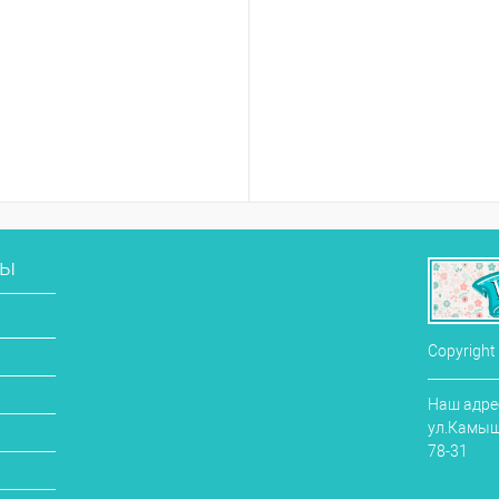
сы
Copyright
Наш адрес
ул.Камыши
78-31