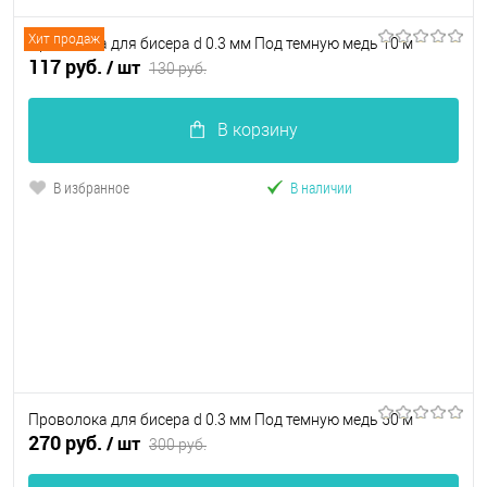
Хит продаж
Проволока для бисера d 0.3 мм Под темную медь 10 м
117 руб.
/ шт
130 руб.
В корзину
В избранное
В наличии
Проволока для бисера d 0.3 мм Под темную медь 50 м
270 руб.
/ шт
300 руб.