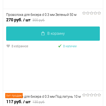
Проволока для бисера d 0.3 мм Зеленый 50 м
270 руб.
/ шт
300 руб.
В корзину
В избранное
В наличии
Хит продаж
Проволока для бисера d 0.3 мм Под латунь 10 м
117 руб.
/ шт
130 руб.