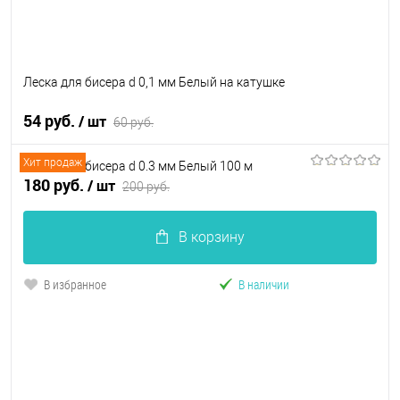
Леска для бисера d 0,1 мм Белый на катушке
54 руб.
/ шт
60 руб.
Хит продаж
Леска для бисера d 0.3 мм Белый 100 м
В корзину
180 руб.
/ шт
200 руб.
В избранное
В наличии
В корзину
В избранное
В наличии