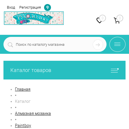
Определение
Вход
Регистрация
0
0
Каталог товаров
Главная
•
Каталог
•
Алмазная мозаика
•
Paintboy