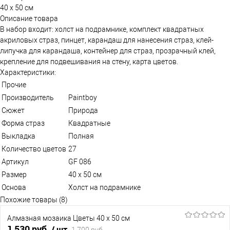
40 х 50 см
Описание товара
В набор входит: холст на подрамнике, комплект квадратных
акриловых страз, пинцет, карандаш для нанесения страз, клей-
липучка для карандаша, контейнер для страз, прозрачный клей,
крепление для подвешивания на стену, карта цветов.
Характеристики:
Прочие
Производитель
Paintboy
Сюжет
Природа
Форма страз
Квадратные
Выкладка
Полная
Количество цветов
27
Артикул
GF 086
Размер
40 х 50 см
Основа
Холст на подрамнике
Похожие товары (8)
Алмазная мозаика Цветы 40 х 50 см
1 530 руб.
/ шт
1 700 руб.