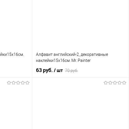
ейки15х16см.
Алфавит английский-2, декоративные
наклейки15х16см. Mr. Painter
63 руб.
/ шт
70 руб.
В корзину
сравнению
Купить в 1 клик
К сравнению
т в наличии
В избранное
Нет в наличии