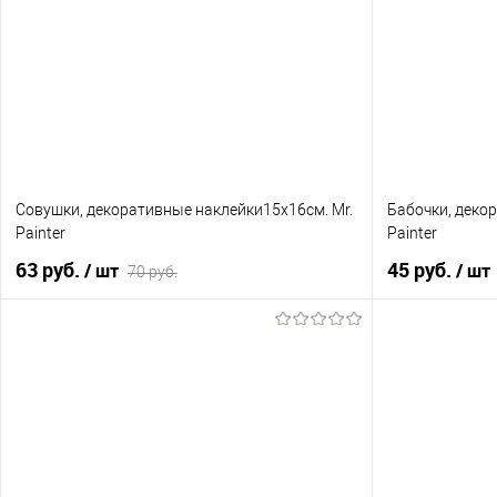
Совушки, декоративные наклейки15х16см. Mr.
Бабочки, деко
Painter
Painter
63 руб.
45 руб.
/ шт
/ шт
70 руб.
В корзину
Купить в 1 к
Купить в 1 клик
К сравнению
В избранное
В избранное
Нет в наличии