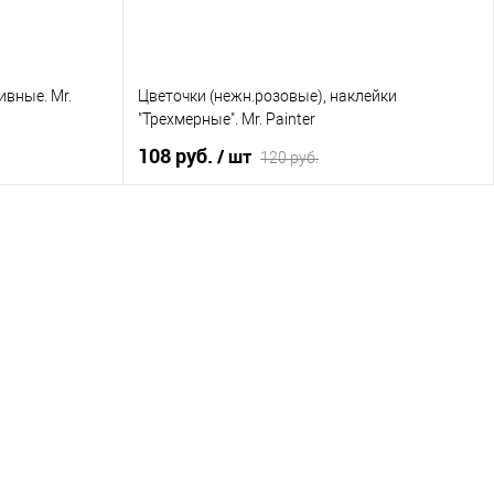
ивные. Mr.
Цветочки (нежн.розовые), наклейки
"Трехмерные". Mr. Painter
108 руб.
/ шт
120 руб.
В корзину
сравнению
Купить в 1 клик
К сравнению
наличии
В избранное
В наличии