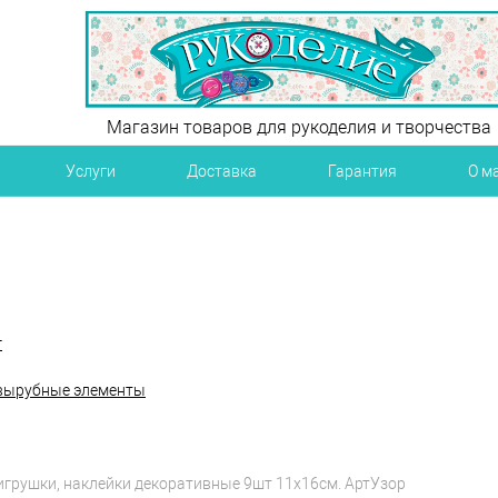
Магазин товаров для рукоделия и творчества
Услуги
Доставка
Гарантия
О м
г
 вырубные элементы
грушки, наклейки декоративные 9шт 11х16см. АртУзор