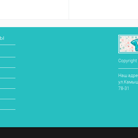
сы
Copyright
Наш адрес
ул.Камыши
78-31