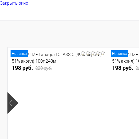
Закрыть окно
Новинка
Новинка
Пряжа ALIZE Lanagold CLASSIC (49% шерсть,
Пряжа ALIZE 
51% акрил) 100г 240м
51% акрил) 1
198 руб.
198 руб.
220 руб.
2