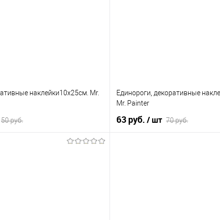
ративные наклейки10х25см. Mr.
Единороги, декоративные накл
Mr. Painter
63 руб.
/ шт
50 руб.
70 руб.
В корзину
В корзину
лик
К сравнению
Купить в 1 клик
К 
В наличии
В избранное
Не