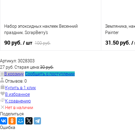
Набор эпоксидных наклеек Весенний
Земляника, на
праздник. ScrapBerry's
Painter
90 руб.
31.50 руб.
/ шт
/
100 руб.
В корзину
Артикул:
3028303
27 руб.
Старая цена:
30 руб.
В корзину
Сообщить о поступлении
Купить в 1 к
Купить в 1 клик
К сравнению
Отзывов: 0
В избранное
В избранное
Нет в наличии
Купить в 1 клик
В избранное
К сравнению
Нет в наличии
Поделиться
Ошибка