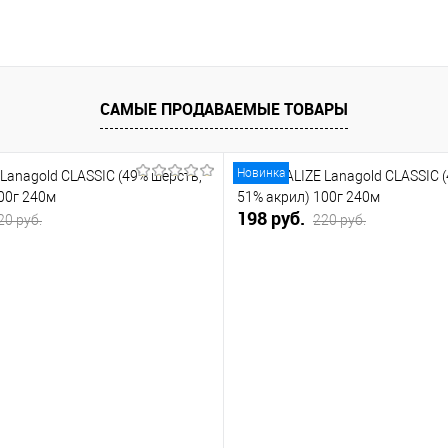
САМЫЕ ПРОДАВАЕМЫЕ ТОВАРЫ
Новинка
Lanagold CLASSIC (49% шерсть,
Пряжа ALIZE Lanagold CLASSIC 
00г 240м
51% акрил) 100г 240м
198 руб.
20 руб.
220 руб.