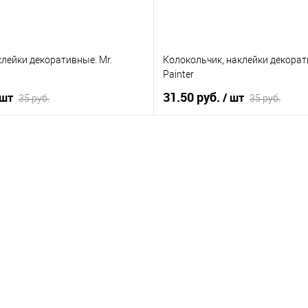
клейки декоративные. Mr.
Колокольчик, наклейки декорат
Painter
31.50 руб.
 шт
/ шт
35 руб.
35 руб.
В корзину
В корзину
лик
К сравнению
Купить в 1 клик
К 
В наличии
В избранное
В 