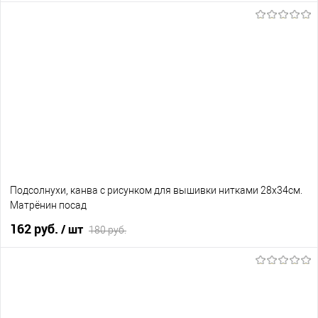
В корзину
В избранное
Нет в наличии
Подсолнухи, канва с рисунком для вышивки нитками 28х34см.
Матрёнин посад
162 руб.
/ шт
180 руб.
В корзину
В избранное
Нет в наличии