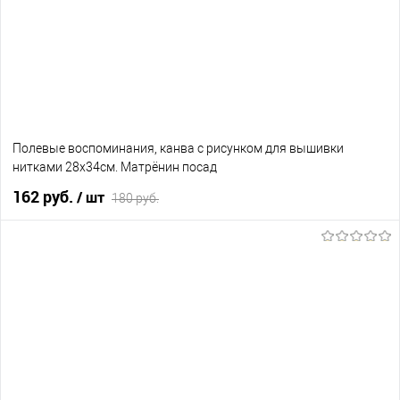
Полевые воспоминания, канва с рисунком для вышивки
нитками 28х34см. Матрёнин посад
162 руб.
/ шт
180 руб.
В корзину
В избранное
Нет в наличии