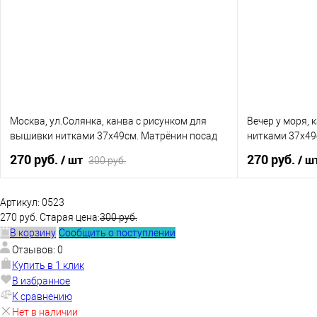
В избранное
Нет в наличии
В избранное
Москва, ул.Солянка, канва с рисунком для
Вечер у моря, 
вышивки нитками 37х49см. Матрёнин посад
нитками 37х49
270 руб.
270 руб.
/ шт
/ ш
300 руб.
В корзину
Артикул:
0523
270 руб.
Старая цена:
300 руб.
В корзину
Сообщить о поступлении
Купить в 1 клик
К сравнению
Купить в 1 к
Отзывов: 0
В избранное
Нет в наличии
В избранное
Купить в 1 клик
В избранное
К сравнению
Нет в наличии