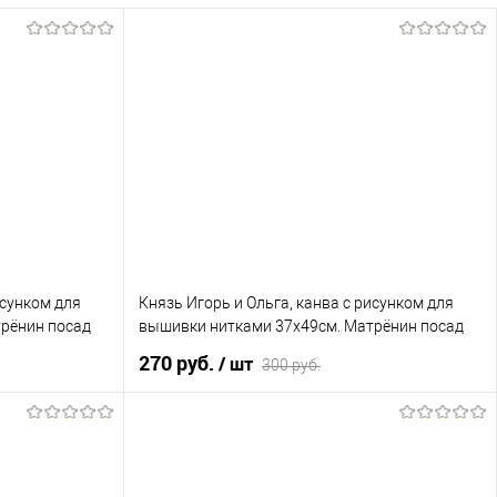
исунком для
Князь Игорь и Ольга, канва с рисунком для
рёнин посад
вышивки нитками 37х49см. Матрёнин посад
270 руб.
/ шт
300 руб.
В корзину
сравнению
Купить в 1 клик
К сравнению