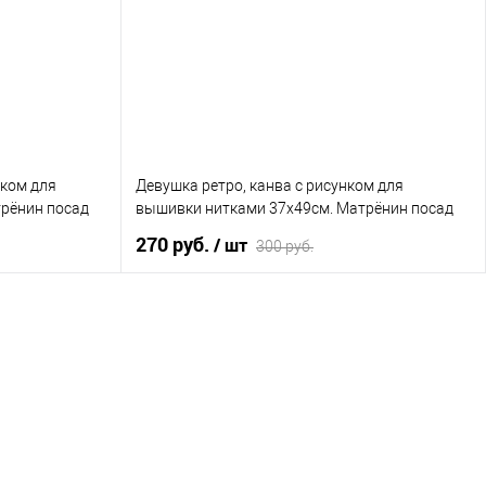
т в наличии
В избранное
Нет в наличии
нком для
Девушка ретро, канва с рисунком для
рёнин посад
вышивки нитками 37х49см. Матрёнин посад
270 руб.
/ шт
300 руб.
В корзину
сравнению
Купить в 1 клик
К сравнению
т в наличии
В избранное
Нет в наличии