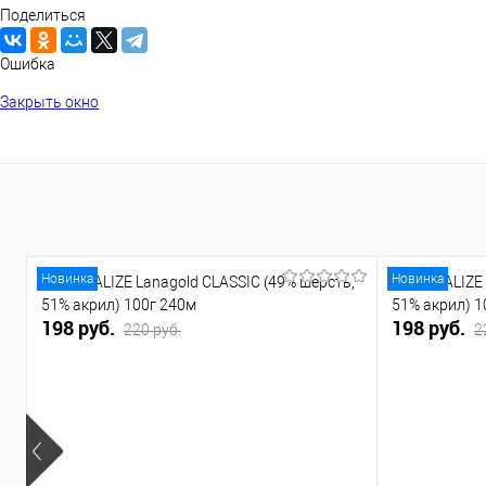
Поделиться
Ошибка
Закрыть окно
Новинка
Новинка
Пряжа ALIZE Lanagold CLASSIC (49% шерсть,
Пряжа ALIZE 
51% акрил) 100г 240м
51% акрил) 1
198 руб.
198 руб.
220 руб.
2