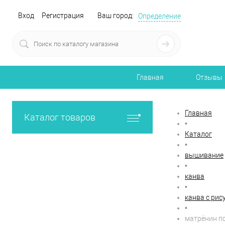
Вход
Регистрация
Ваш город:
Определение
Главная
Отзывы
Главная
Каталог товаров
•
Каталог
•
вышивание
•
канва
•
канва с рис
•
матрёнин п