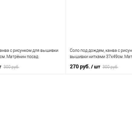
Нет в наличии
В избранное
Не
канва с рисунком для вышивки
Соло под дождем, канва с рису
см. Матрёнин посад
вышивки нитками 37х49см. Мат
270 руб.
т
/ шт
300 руб.
300 руб.
В корзину
В корзину
лик
К сравнению
Купить в 1 клик
К 
Нет в наличии
В избранное
Не