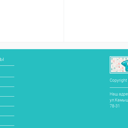
сы
Copyright
Наш адрес
ул.Камыши
78-31