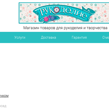
Магазин товаров для рукоделия и творчества
Услуги
Доставка
Гарантия
О м
унком
осад