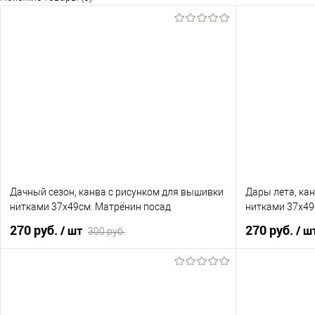
Дачный сезон, канва с рисунком для вышивки
Дары лета, ка
нитками 37х49см. Матрёнин посад
нитками 37х49
270 руб.
270 руб.
/ шт
/ ш
300 руб.
В корзину
Купить в 1 клик
К сравнению
Купить в 1 к