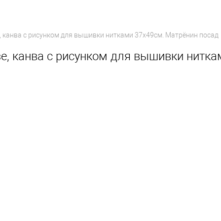
, канва с рисунком для вышивки нитками 37х49см. Матрёнин посад
зе, канва с рисунком для вышивки нитк