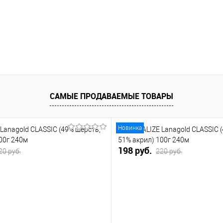
САМЫЕ ПРОДАВАЕМЫЕ ТОВАРЫ
Новинка
Lanagold CLASSIC (49% шерсть,
Пряжа ALIZE Lanagold CLASSIC 
00г 240м
51% акрил) 100г 240м
198 руб.
20 руб.
220 руб.