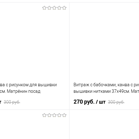
нва с рисунком для вышивки
Витраж с бабочками, канва с р
см. Матрёнин посад
вышивки нитками 37х49см. Мат
270 руб.
т
/ шт
300 руб.
300 руб.
В корзину
В корзину
лик
К сравнению
Купить в 1 клик
К 