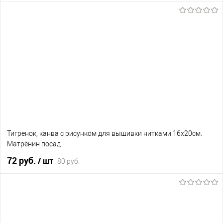
В корзину
В избранное
Нет в наличии
Тигренок, канва с рисунком для вышивки нитками 16х20см.
Матрёнин посад
72 руб.
/ шт
80 руб.
В корзину
В избранное
Нет в наличии