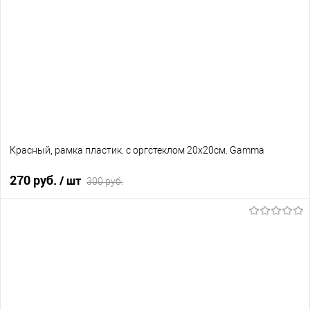
В избранное
Нет в наличии
Красный, рамка пластик. с оргстеклом 20х20см. Gamma
270 руб.
/ шт
300 руб.
В корзину
В избранное
Нет в наличии