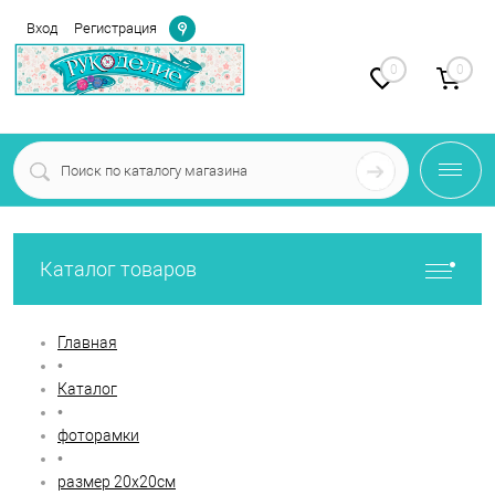
Определение
Вход
Регистрация
0
0
Каталог товаров
Главная
•
Каталог
•
фоторамки
•
размер 20х20см