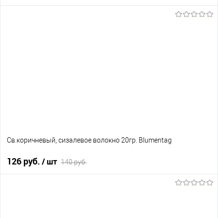
В корзину
В избранное
В наличии
Св.коричневый, сизалевое волокно 20гр. Blumentag
126 руб.
/ шт
140 руб.
В корзину
В избранное
В наличии