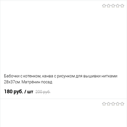
В корзину
В избранное
В наличии
Бабочки с котенком, канва с рисунком для вышивки нитками
28х37см. Матрёнин посад
180 руб.
/ шт
200 руб.
В корзину
В избранное
Нет в наличии