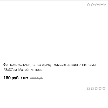
В корзину
В избранное
Нет в наличии
Фея колокольчик, канва с рисунком для вышивки нитками
28х37см. Матрёнин посад
180 руб.
/ шт
200 руб.
В корзину
В избранное
В наличии