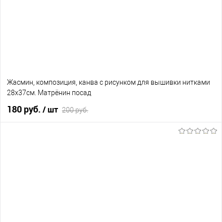
Жасмин, композиция, канва с рисунком для вышивки нитками
28х37см. Матрёнин посад
180 руб.
/ шт
200 руб.
В корзину
В избранное
Нет в наличии