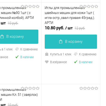
я промышленных
Иглы для промышленных
 машин №90 1шт ( с
швейных машин для кожи 1шт (
линной колбой). АРТИ
игла остр.,овал.правая 45град.).
/ шт
АРТИ
10 руб.
10.80 руб.
/ шт
12 руб.
В корзину
В корзину
 в 1 клик
К сравнению
Купить в 1 клик
К сравнению
ранное
В наличии
В избранное
В наличии
я промышленных
машин Кл. 51 ( оверлок)
ТИ
/ шт
10 руб.