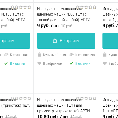
ышленных
Иглы для промышленных
Иглы дл
№130 1шт ( с
швейных машин №80 1шт ( с
швейных
 колбой). АРТИ
тонкой длинной колбой). АРТИ
тонкой д
9 руб.
9 руб.
/ шт
 руб.
10 руб.
корзину
В корзину
ик
К сравнению
Купить в 1 клик
К сравнению
Купить
В наличии
В избранное
В наличии
В изб
ышленных
Иглы для промышленных
Иглы дл
( трикотаж) 1шт.
швейных машин 1шт ( для
швейных 
прямостр. и трикотажа). АРТИ
1шт. АР
10.80 руб.
9 руб.
шт
/ шт
12 руб.
12 руб.