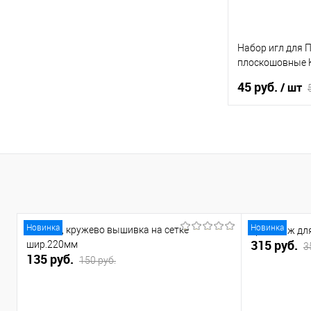
Набор игл для 
плоскошовные 
№120/19. ORGA
45 руб.
/ шт
В 
Купить в 1 кл
В избранное
Новинка
Новинка
Черный, кружево вышивка на сетке
Трикотаж дл
315 руб.
шир.220мм
3
135 руб.
150 руб.