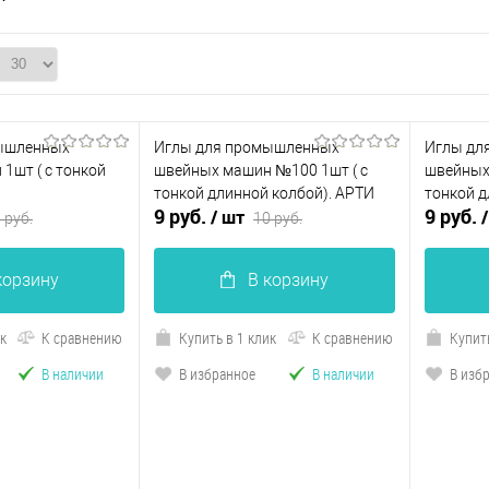
ышленных
Иглы для промышленных
Иглы дл
1шт ( с тонкой
швейных машин №100 1шт ( с
швейных
тонкой длинной колбой). АРТИ
тонкой д
9 руб.
9 руб.
/ шт
 руб.
10 руб.
корзину
В корзину
ик
К сравнению
Купить в 1 клик
К сравнению
Купить
В наличии
В избранное
В наличии
В изб