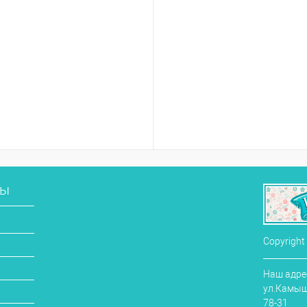
сы
Copyright
Наш адрес
ул.Камыши
78-31