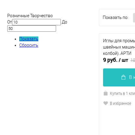
Фильтр по параметрам
Розничные Творчество
Показать по:
От
До
Показать
Иглы для пром
Сбросить
швейных машин 
колбой). АРТИ
9 руб.
/ шт
10
В 
Купить в 1 кл
В избранное