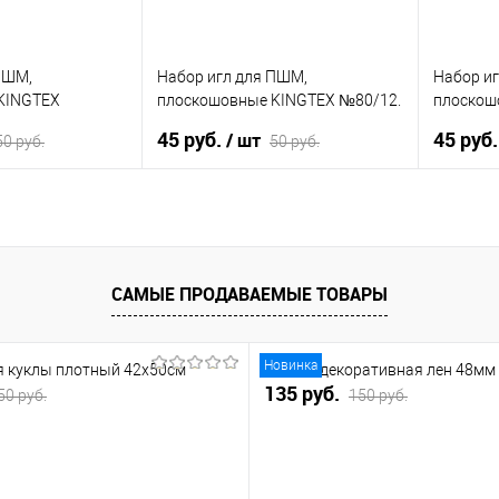
ПШМ,
Набор игл для ПШМ,
Набор и
KINGTEX
плоскошовные KINGTEX №80/12.
плоскош
N
ORGAN
ORGAN
45 руб.
45 руб
/ шт
50 руб.
50 руб.
корзину
В корзину
ик
К сравнению
Купить в 1 клик
К сравнению
Купить
САМЫЕ ПРОДАВАЕМЫЕ ТОВАРЫ
В наличии
В избранное
В наличии
В изб
Новинка
я куклы плотный 42х50см
Тесьма декоративная лен 48мм
135 руб.
50 руб.
150 руб.