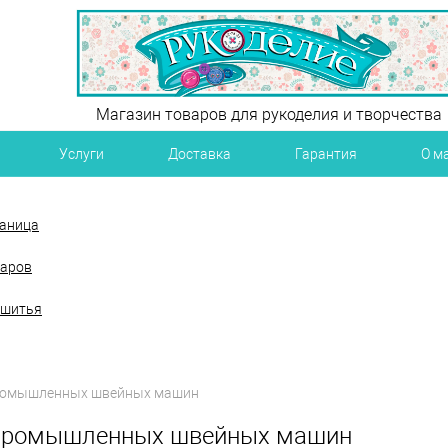
Магазин товаров для рукоделия и творчества
Услуги
Доставка
Гарантия
О м
раница
варов
 шитья
ромышленных швейных машин
 промышленных швейных машин