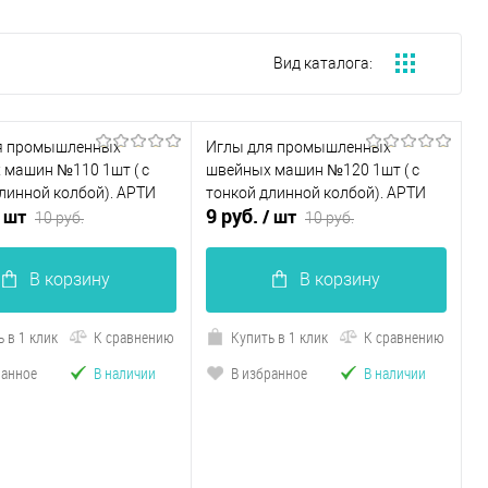
Вид каталога:
я промышленных
Иглы для промышленных
 машин №110 1шт ( с
швейных машин №120 1шт ( с
линной колбой). АРТИ
тонкой длинной колбой). АРТИ
9 руб.
/ шт
/ шт
10 руб.
10 руб.
В корзину
В корзину
 в 1 клик
К сравнению
Купить в 1 клик
К сравнению
ранное
В наличии
В избранное
В наличии