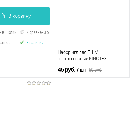
В корзину
 в 1 клик
К сравнению
ранное
В наличии
Набор игл для ПШМ,
плоскошовные KINGTEX
№100/16. ORGAN
45 руб.
/ шт
50 руб.
В корзину
Купить в 1 клик
К сравнению
В избранное
В наличии