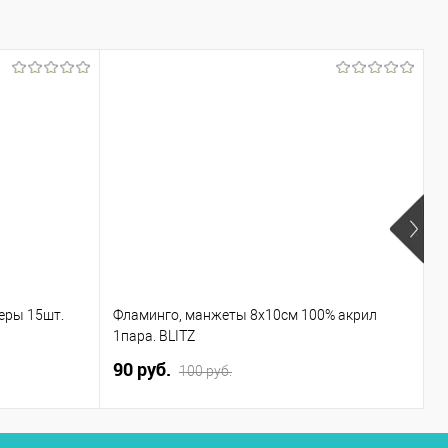
еры 15шт.
Фламинго, манжеты 8х10см 100% акрил
Ф
1пара. BLITZ
1
90 руб.
9
100 руб.