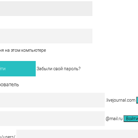
ня на этом компьютере
Забыли свой пароль?
зователь
.livejournal.com
@mail.ru
ru/users/