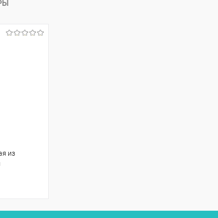
РЫ
ая из
м