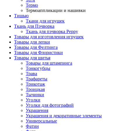
Термо
Термоаппликации и нашивки
Тишью
Ткани для игрушек
Ткань для Пэчворка
Ткань для пэчворка Peppy
Товары для изготовления игрушек
Товары для лепки
Товары для Фелтинга
Товары для Флористики
Товары для шитья
Товары для штампинга
Тонкогубцы
Трава
Трафареты
Трикотаж
Троицкая
Тычинки
Уголки
Уголки для фотографий
Украшения
Украшения и декоративные элементы
Универсальные
Фатин