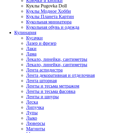
Крючки и кнопки
Куклы Pugovka Doll
Куклы Модное Хобби
Куклы Планета Картин
Кукольная миниатюра
Кукольная обувь и одежда
Кулинария
Кусачки
Лазер и фрезер
Лаки
Лама
Лекало, линейки, сантиметры
Лекало, линейки, сантиметры
Лента аспидистра
Лента декоративная и отделочная
Лента шторная
Ленты и тесьма метражом
Ленты и тесьма фасовка
Ленты и шнуры
Леска
Липучка
Лупы
Лыко
Люверсы
Магниты