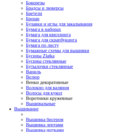
Бокорезы
Брадсы и люверсы
Бретели
Броши
Булавки и иглы для закалывания
Бумага в наборах
Бумага для квиллинга
Бумага для скрапбукинга
Бумага по листу
Бумажные схемы для вышивки
Бусины Zlatka
Бусины стеклянные
Бутылочки стеклянные
Ваниль
Велюр
Венки декоративные
Волокно для валяния
Волосы для кукол
Воротники кружевные
Вышивальные
Вышивание
Вышивка бисером
Вышивка лентами
Вышивка нитками