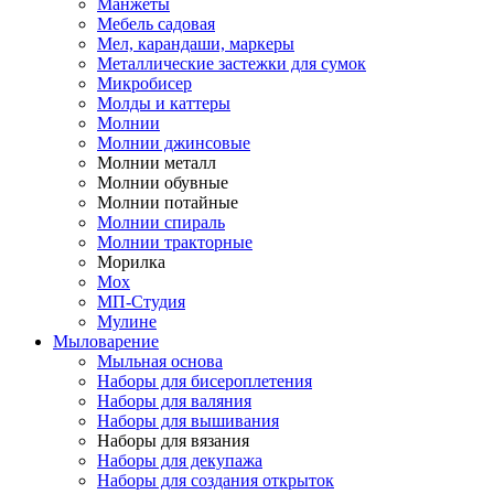
Манжеты
Мебель садовая
Мел, карандаши, маркеры
Металлические застежки для сумок
Микробисер
Молды и каттеры
Молнии
Молнии джинсовые
Молнии металл
Молнии обувные
Молнии потайные
Молнии спираль
Молнии тракторные
Морилка
Мох
МП-Студия
Мулине
Мыловарение
Мыльная основа
Наборы для бисероплетения
Наборы для валяния
Наборы для вышивания
Наборы для вязания
Наборы для декупажа
Наборы для создания открыток