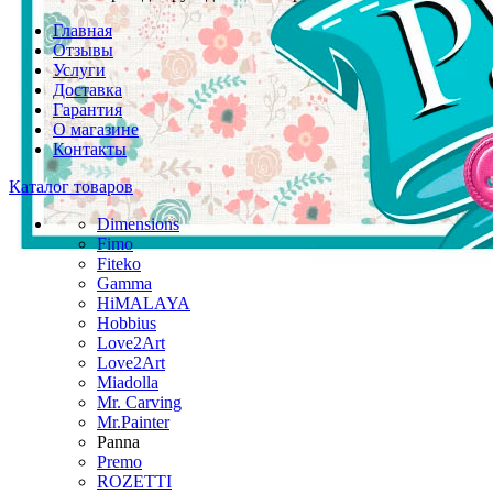
Главная
Отзывы
Услуги
Доставка
Гарантия
О магазине
Контакты
Каталог товаров
Dimensions
Fimo
Fiteko
Gamma
HiMALAYA
Hobbius
Love2Art
Love2Art
Miadolla
Mr. Carving
Mr.Painter
Panna
Premo
ROZETTI