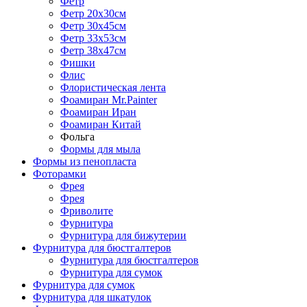
Фетр
Фетр 20х30см
Фетр 30х45см
Фетр 33х53см
Фетр 38х47см
Фишки
Флис
Флористическая лента
Фоамиран Mr.Painter
Фоамиран Иран
Фоамиран Китай
Фольга
Формы для мыла
Формы из пенопласта
Фоторамки
Фрея
Фрея
Фриволите
Фурнитура
Фурнитура для бижутерии
Фурнитура для бюстгалтеров
Фурнитура для бюстгалтеров
Фурнитура для сумок
Фурнитура для сумок
Фурнитура для шкатулок