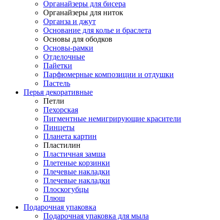
Органайзеры для бисера
Органайзеры для ниток
Органза и джут
Основание для колье и браслета
Основы для ободков
Основы-рамки
Отделочные
Пайетки
Парфюмерные композиции и отдушки
Пастель
Перья декоративные
Петли
Пехорская
Пигментные немигрирующие красители
Пинцеты
Планета картин
Пластилин
Пластичная замша
Плетеные корзинки
Плечевые накладки
Плечевые накладки
Плоскогубцы
Плюш
Подарочная упаковка
Подарочная упаковка для мыла