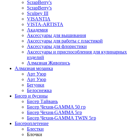
ScrapBerry's
ScrapBerry's
Sculpey III
VISANTIA
VISTA-ARTISTA
Академия
Аксессуары для вышивания
Аксессуары для работы с пластикой
Аксессуары для флористики
Аксессуары и приспособления для кулинарных
изделий
Алмазная Живопись
Алмазная мозаика
Арт Узор
Арт Узор
Бегунки
Белоснежка
Бисер и бусины
Бисер Тайвань
Бисер Чехия-GAMMA 50 гр
Бисер Чехия-GAMMA 5гр
Бисер Чехия-GAMMA TWIN 5гр
Бисероплетение
Блестки
Блочки