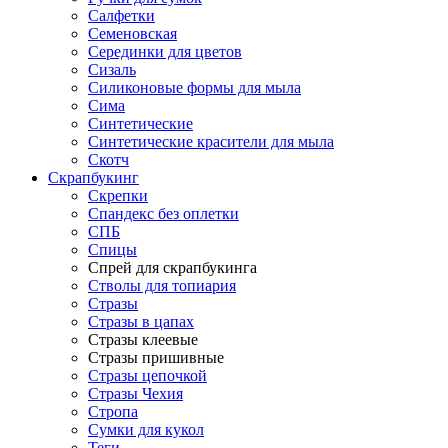
Салфетки
Семеновская
Серединки для цветов
Сизаль
Силиконовые формы для мыла
Сима
Синтетические
Синтетические красители для мыла
Скотч
Скрапбукинг
Скрепки
Спандекс без оплетки
СПБ
Спицы
Спрей для скрапбукинга
Стволы для топиария
Стразы
Стразы в цапах
Стразы клеевые
Стразы пришивные
Стразы цепочкой
Стразы Чехия
Стропа
Сумки для кукол
Теги