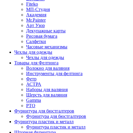
Fiteko
МП-Студия
Академия
Mr.Painter
Арт Узор
Декупажные карты
Рисовая бумага
Салфетки
Часовые механизмы
Чехлы для одежды
Чехлы для одежды
Товары для Фелтинга
Волокно для валяния
Инструменты для фелтинга
Фетр
АСТРА
Наборы для валяния
Шерсть для валяния
Gamma
РТО
Фурнитура для бюстгалтеров
Фурнитура для бюстгалтеров
Фурнитура пластик и металл
Фурнитура пластик и металл
Шторная фурнитура