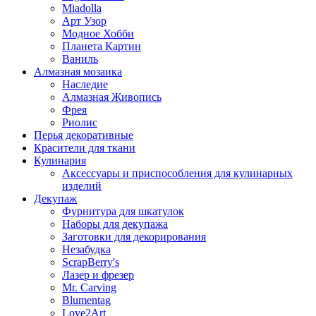
Miadolla
Арт Узор
Модное Хобби
Планета Картин
Ваниль
Алмазная мозаика
Наследие
Алмазная Живопись
Фрея
Риолис
Перья декоративные
Красители для ткани
Кулинария
Аксессуары и приспособления для кулинарных
изделий
Декупаж
Фурнитура для шкатулок
Наборы для декупажа
Заготовки для декорирования
Незабудка
ScrapBerry's
Лазер и фрезер
Mr. Carving
Blumentag
Love2Art