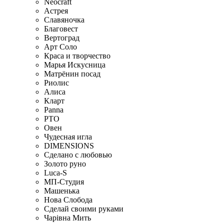
Neocraft
Астрея
Славяночка
Благовест
Вертоград
Арт Соло
Краса и творчество
Марья Искусница
Матрёнин посад
Риолис
Алиса
Кларт
Panna
РТО
Овен
Чудесная игла
DIMENSIONS
Сделано с любовью
Золото руно
Luca-S
МП-Студия
Машенька
Нова Слобода
Сделай своими руками
Чарiвна Мить