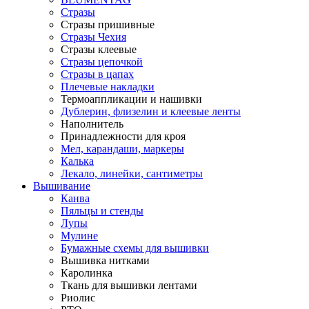
Стразы
Стразы пришивные
Стразы Чехия
Стразы клеевые
Стразы цепочкой
Стразы в цапах
Плечевые накладки
Термоаппликации и нашивки
Дублерин, флизелин и клеевые ленты
Наполнитель
Принадлежности для кроя
Мел, карандаши, маркеры
Калька
Лекало, линейки, сантиметры
Вышивание
Канва
Пяльцы и стенды
Лупы
Мулине
Бумажные схемы для вышивки
Вышивка нитками
Каролинка
Ткань для вышивки лентами
Риолис