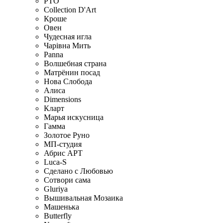
РТО
Collection D'Art
Кроше
Овен
Чудесная игла
Чарiвна Мить
Panna
Волшебная страна
Матрёнин посад
Нова Слобода
Алиса
Dimensions
Кларт
Марья искусница
Гамма
Золотое Руно
МП-студия
Абрис АРТ
Luca-S
Сделано с Любовью
Сотвори сама
Gluriya
Вышивальная Мозаика
Машенька
Butterfly