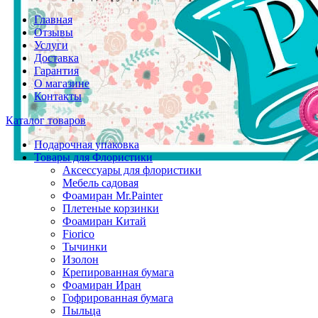
Главная
Отзывы
Услуги
Доставка
Гарантия
О магазине
Контакты
Каталог товаров
Подарочная упаковка
Товары для Флористики
Аксессуары для флористики
Мебель садовая
Фоамиран Mr.Painter
Плетеные корзинки
Фоамиран Китай
Fiorico
Тычинки
Изолон
Крепированная бумага
Фоамиран Иран
Гофрированная бумага
Пыльца