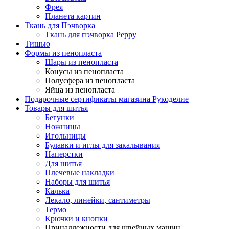
Фрея
Планета картин
Ткань для Пэчворка
Ткань для пэчворка Peppy
Тишью
Формы из пенопласта
Шары из пенопласта
Конусы из пенопласта
Полусфера из пенопласта
Яйца из пенопласта
Подарочные сертификаты магазина Рукоделие
Товары для шитья
Бегунки
Ножницы
Игольницы
Булавки и иглы для закалывания
Наперстки
Для шитья
Плечевые накладки
Наборы для шитья
Калька
Лекало, линейки, сантиметры
Термо
Крючки и кнопки
Принадлежности для швейных машин