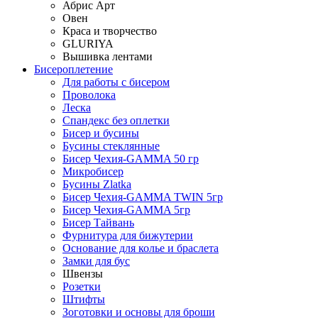
Абрис Арт
Овен
Краса и творчество
GLURIYA
Вышивка лентами
Бисероплетение
Для работы с бисером
Проволока
Леска
Спандекс без оплетки
Бисер и бусины
Бусины стеклянные
Бисер Чехия-GAMMA 50 гр
Микробисер
Бусины Zlatka
Бисер Чехия-GAMMA TWIN 5гр
Бисер Чехия-GAMMA 5гр
Бисер Тайвань
Фурнитура для бижутерии
Основание для колье и браслета
Замки для бус
Швензы
Розетки
Штифты
Зоготовки и основы для броши