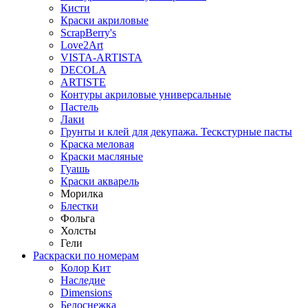
Кисти
Краски акриловые
ScrapBerry's
Love2Art
VISTA-ARTISTA
DECOLA
ARTISTE
Контуры акриловые универсальные
Пастель
Лаки
Грунты и клей для декупажа. Тескстурные пасты
Краска меловая
Краски масляные
Гуашь
Краски акварель
Морилка
Блестки
Фольга
Холсты
Гели
Раскраски по номерам
Колор Кит
Наследие
Dimensions
Белоснежка