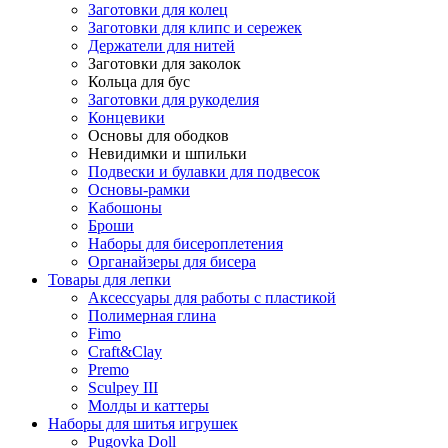
Заготовки для колец
Заготовки для клипс и сережек
Держатели для нитей
Заготовки для заколок
Кольца для бус
Заготовки для рукоделия
Концевики
Основы для ободков
Невидимки и шпильки
Подвески и булавки для подвесок
Основы-рамки
Кабошоны
Броши
Наборы для бисероплетения
Органайзеры для бисера
Товары для лепки
Аксессуары для работы с пластикой
Полимерная глина
Fimo
Craft&Clay
Premo
Sculpey III
Молды и каттеры
Наборы для шитья игрушек
Pugovka Doll