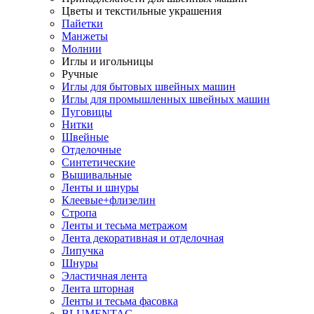
Цветы и текстильные украшения
Пайетки
Манжеты
Молнии
Иглы и игольницы
Ручные
Иглы для бытовых швейных машин
Иглы для промышленных швейных машин
Пуговицы
Нитки
Швейные
Отделочные
Синтетические
Вышивальные
Ленты и шнуры
Клеевые+флизелин
Стропа
Ленты и тесьма метражом
Лента декоративная и отделочная
Липучка
Шнуры
Эластичная лента
Лента шторная
Ленты и тесьма фасовка
BLUMENTAG