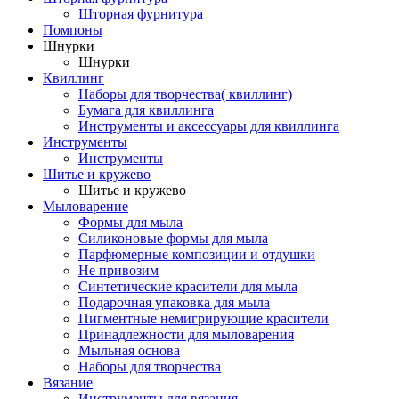
Шторная фурнитура
Помпоны
Шнурки
Шнурки
Квиллинг
Наборы для творчества( квиллинг)
Бумага для квиллинга
Инструменты и аксессуары для квиллинга
Инструменты
Инструменты
Шитье и кружево
Шитье и кружево
Мыловарение
Формы для мыла
Силиконовые формы для мыла
Парфюмерные композиции и отдушки
Не привозим
Синтетические красители для мыла
Подарочная упаковка для мыла
Пигментные немигрирующие красители
Принадлежности для мыловарения
Мыльная основа
Наборы для творчества
Вязание
Инструменты для вязания