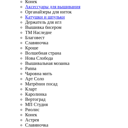
Конек
Аксессуары для вышивания
Органайзеры для ниток
Катушки и шпульки
Держатель для игл
Вышивка бисером
ТМ Наследие
Благовест
Славяночка
Кроше
Волшебная страна
Нова Слобода
Вышивальная мозаика
Panna
Чаровна мить
Арт Соло
Матрёнин посад
Кларт
Каролинка
Вертоград
МП Студия
Риолис
Конек
Астрея
Славяночка