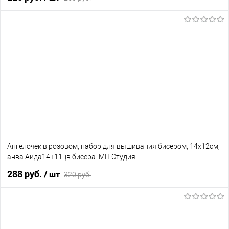
В корзину
В избранное
Нет в наличии
Ангелочек в розовом, набор для вышивания бисером, 14х12см,
анва Аида14+11цв.бисера. МП Студия
288 руб.
/ шт
320 руб.
В корзину