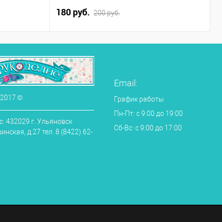
с
180 руб.
8
200 руб.
+7 (800) 433-35-43
Email:
 2017 ©
График работы
Пн-Пт: с 9:00 до 19:00
: 432029 г. Ульяновск
Сб-Вс: с 9:00 до 17:00
нская, д.27 тел. 8 (8422) 62-