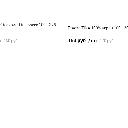
9% акрил 1% люрекс 100 г 378
Пряжа TINA 100% акрил 100 г 30
153 руб.
т
/ шт
160 руб.
170 руб.
В корзину
В корзину
лик
К сравнению
Купить в 1 клик
К 
В наличии
В избранное
В 