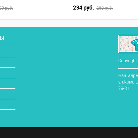
234 руб.
00 руб.
260 руб.
сы
Copyright
Наш адрес
ул.Камыши
78-31