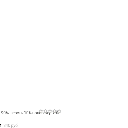
90% шерсть 10% полиэстер 100
т
340 руб.