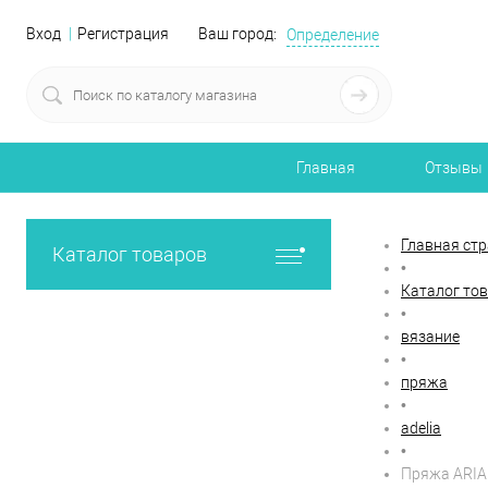
Вход
Регистрация
Ваш город:
Определение
Главная
Отзывы
Главная ст
Каталог товаров
•
Каталог то
•
вязание
•
пряжа
•
adelia
•
Пряжа ARIA 