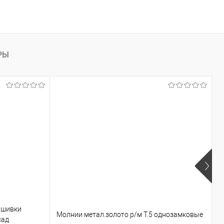
РЫ
В
ышивки
Молнии метал.золото р/м Т.5 однозамковые
д
сад