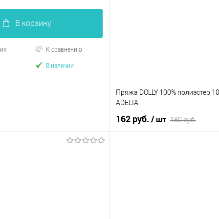
В корзину
лик
К сравнению
В наличии
Пряжа DOLLY 100% полиэстер 100
ADELIA
162 руб.
/ шт
180 руб.
В корзину
Купить в 1 клик
К 
В избранное
Не