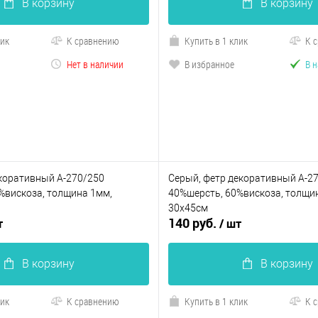
В корзину
В корзину
лик
К сравнению
Купить в 1 клик
К 
Нет в наличии
В избранное
В 
коративный А-270/250
Серый, фетр декоративный А-2
%вискоза, толщина 1мм,
40%шерсть, 60%вискоза, толщи
30х45см
140 руб.
т
/ шт
В корзину
В корзину
лик
К сравнению
Купить в 1 клик
К 