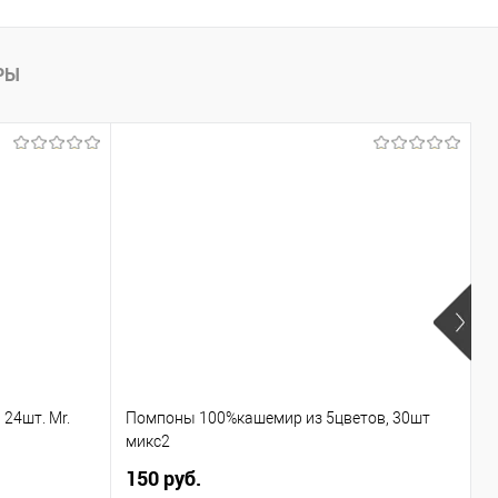
РЫ
24шт. Mr.
Помпоны 100%кашемир из 5цветов, 30шт
Р
микс2
д
150 руб.
1