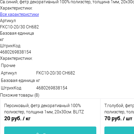
Св.синий, фетр декоративный 100% полиэcтер, толщина 1мм, 20х30с
Характеристики:
Все характеристики
Артикул
FKC10-20/30 CH682
Базовая единица
кг
ШтрихКод
4680269838154
Характеристики:
Прочие
Артикул
FKC10-20/30 CH682
Базовая единица
кг
ШтрихКод
4680269838154
Похожие товары (8)
Персиковый, фетр декоративный 100%
Т.голубой, фе
полиэcтер, толщина 1мм, 20х30см. BLITZ
полиэcтер, тол
20 руб.
70 руб.
/ кг
/ шт