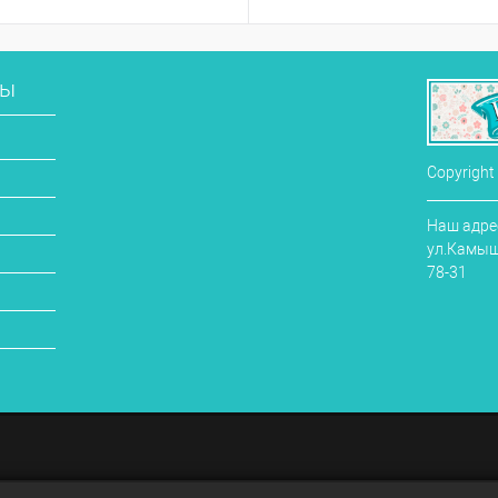
сы
Copyright
Наш адрес
ул.Камыши
78-31