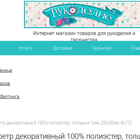
Интернет магазин товаров для рукоделия и
творчества
Услуги
Доставка
Гарантия
О м
раница
варов
 Фелтинга
етр декоративный 100% полиэcтер, толщина 1мм, 20х30см. BLITZ
фетр декоративный 100% полиэcтер, тол