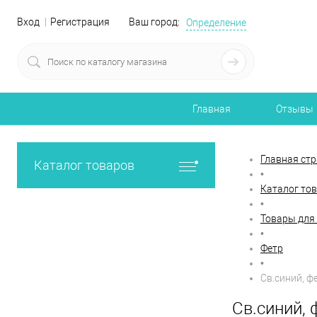
Вход
Регистрация
Ваш город:
Определение
Главная
Отзывы
Главная ст
Каталог товаров
•
Каталог то
•
Товары для
•
Фетр
•
Св.синий, ф
Св.синий, 