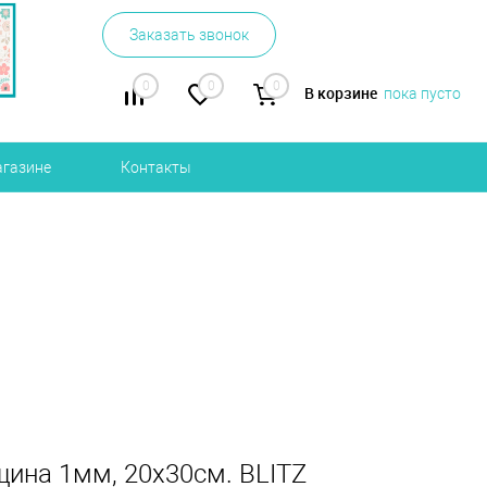
Заказать звонок
0
0
0
В корзине
пока пусто
агазине
Контакты
щина 1мм, 20х30см. BLITZ