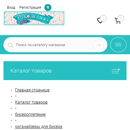
Определение
Вход
Регистрация
0
0
Каталог товаров
Главная страница
•
Каталог товаров
•
бисероплетение
•
органайзеры для бисера