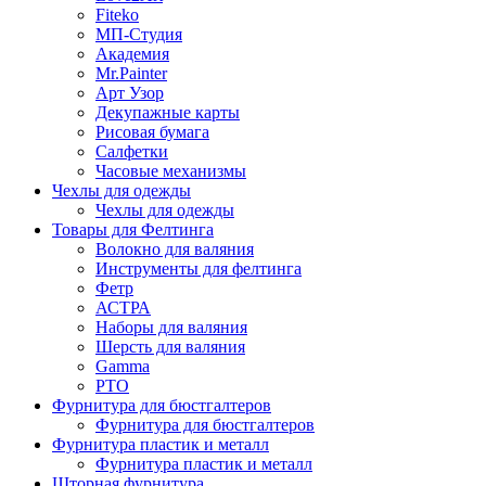
Fiteko
МП-Студия
Академия
Mr.Painter
Арт Узор
Декупажные карты
Рисовая бумага
Салфетки
Часовые механизмы
Чехлы для одежды
Чехлы для одежды
Товары для Фелтинга
Волокно для валяния
Инструменты для фелтинга
Фетр
АСТРА
Наборы для валяния
Шерсть для валяния
Gamma
РТО
Фурнитура для бюстгалтеров
Фурнитура для бюстгалтеров
Фурнитура пластик и металл
Фурнитура пластик и металл
Шторная фурнитура