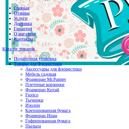
Главная
Отзывы
Услуги
Доставка
Гарантия
О магазине
Контакты
Каталог товаров
Подарочная упаковка
Товары для Флористики
Аксессуары для флористики
Мебель садовая
Фоамиран Mr.Painter
Плетеные корзинки
Фоамиран Китай
Fiorico
Тычинки
Изолон
Крепированная бумага
Фоамиран Иран
Гофрированная бумага
Пыльца