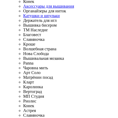
Конек
Аксессуары для вышивания
Органайзеры для ниток
Катушки и шпульки
Держатель для игл
Вышивка бисером
ТМ Наследие
Благовест
Славяночка
Кроше
Волшебная страна
Нова Слобода
Вышивальная мозаика
Panna
Чаровна мить
Арт Соло
Матрёнин посад
Кларт
Каролинка
Вертоград
МП Студия
Риолис
Конек
Астрея
Славяночка