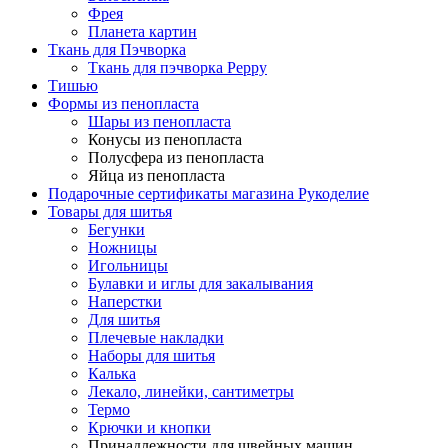
Фрея
Планета картин
Ткань для Пэчворка
Ткань для пэчворка Peppy
Тишью
Формы из пенопласта
Шары из пенопласта
Конусы из пенопласта
Полусфера из пенопласта
Яйца из пенопласта
Подарочные сертификаты магазина Рукоделие
Товары для шитья
Бегунки
Ножницы
Игольницы
Булавки и иглы для закалывания
Наперстки
Для шитья
Плечевые накладки
Наборы для шитья
Калька
Лекало, линейки, сантиметры
Термо
Крючки и кнопки
Принадлежности для швейных машин