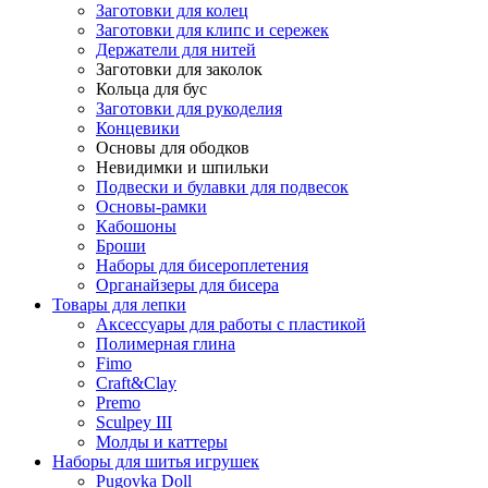
Заготовки для колец
Заготовки для клипс и сережек
Держатели для нитей
Заготовки для заколок
Кольца для бус
Заготовки для рукоделия
Концевики
Основы для ободков
Невидимки и шпильки
Подвески и булавки для подвесок
Основы-рамки
Кабошоны
Броши
Наборы для бисероплетения
Органайзеры для бисера
Товары для лепки
Аксессуары для работы с пластикой
Полимерная глина
Fimo
Craft&Clay
Premo
Sculpey III
Молды и каттеры
Наборы для шитья игрушек
Pugovka Doll