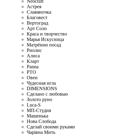
Neocraft
Астрея
Славяночка
Благовест
Вертоград
Арт Соло
Краса и творчество
Марья Искусница
Матрёнин посад
Риолис
Алиса
Кларт
Panna
РТО
Овен
Чудесная игла
DIMENSIONS
Сделано с любовью
Золото руно
Luca-S
МП-Студия
Машенька
Нова Слобода
Сделай своими руками
Чарiвна Мить