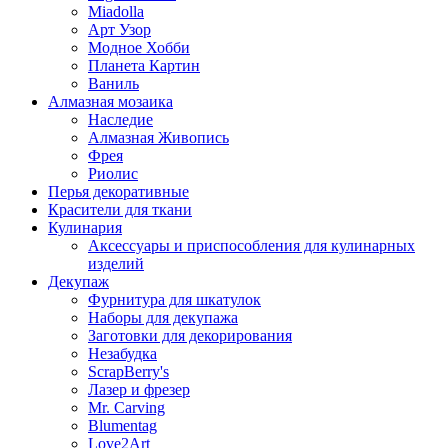
Miadolla
Арт Узор
Модное Хобби
Планета Картин
Ваниль
Алмазная мозаика
Наследие
Алмазная Живопись
Фрея
Риолис
Перья декоративные
Красители для ткани
Кулинария
Аксессуары и приспособления для кулинарных
изделий
Декупаж
Фурнитура для шкатулок
Наборы для декупажа
Заготовки для декорирования
Незабудка
ScrapBerry's
Лазер и фрезер
Mr. Carving
Blumentag
Love2Art