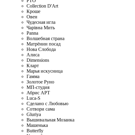
РТО
Collection D'Art
Кроше
Овен
Чудесная игла
Чарiвна Мить
Panna
Волшебная страна
Матрёнин посад
Нова Слобода
Алиса
Dimensions
Кларт
Марья искусница
Гамма
Золотое Руно
МП-студия
Абрис АРТ
Luca-S
Сделано с Любовью
Сотвори сама
Gluriya
Вышивальная Мозаика
Машенька
Butterfly