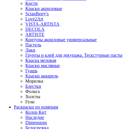
Кисти
Краски акриловые
ScrapBerry's
Love2Art
VISTA-ARTISTA
DECOLA
ARTISTE
Контуры акриловые универсальные
Пастель
Лаки
Грунты и клей для декупажа. Тескстурные пасты
Краска меловая
Краски масляные
Гуашь
Краски акварель
Морилка
Блестки
Фольга
Холсты
Гели
Раскраски по номерам
Колор Кит
Наследие
Dimensions
Белоснежка