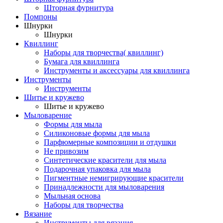
Шторная фурнитура
Помпоны
Шнурки
Шнурки
Квиллинг
Наборы для творчества( квиллинг)
Бумага для квиллинга
Инструменты и аксессуары для квиллинга
Инструменты
Инструменты
Шитье и кружево
Шитье и кружево
Мыловарение
Формы для мыла
Силиконовые формы для мыла
Парфюмерные композиции и отдушки
Не привозим
Синтетические красители для мыла
Подарочная упаковка для мыла
Пигментные немигрирующие красители
Принадлежности для мыловарения
Мыльная основа
Наборы для творчества
Вязание
Инструменты для вязания