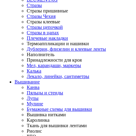
Стразы
Стразы пришивные
Стразы Чехия
Стразы клеевые
Стразы цепочкой
Стразы в цапах
Плечевые накладки
Термоаппликации и нашивки
Дублерин, флизелин и клеевые ленты
Наполнитель
Принадлежности для кроя
Мел, карандаши, маркеры
Калька
Лекало, линейки, сантиметры
Вышивание
Канва
Пяльцы и стенды
Лупы
Мулине
Бумажные схемы для вышивки
Вышивка нитками
Каролинка
Ткань для вышивки лентами
Риолис