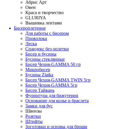
Абрис Арт
Овен
Краса и творчество
GLURIYA
Вышивка лентами
Бисероплетение
Для работы с бисером
Проволока
Леска
Спандекс без оплетки
Бисер и бусины
Бусины стеклянные
Бисер Чехия-GAMMA 50 гр
Микробисер
Бусины Zlatka
Бисер Чехия-GAMMA TWIN 5гр
Бисер Чехия-GAMMA 5гр
Бисер Тайвань
Фурнитура для бижутерии
Основание для колье и браслета
Замки для бус
Швензы
Розетки
Штифты
Зоготовки и основы для броши