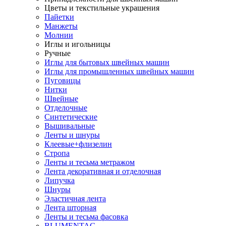
Цветы и текстильные украшения
Пайетки
Манжеты
Молнии
Иглы и игольницы
Ручные
Иглы для бытовых швейных машин
Иглы для промышленных швейных машин
Пуговицы
Нитки
Швейные
Отделочные
Синтетические
Вышивальные
Ленты и шнуры
Клеевые+флизелин
Стропа
Ленты и тесьма метражом
Лента декоративная и отделочная
Липучка
Шнуры
Эластичная лента
Лента шторная
Ленты и тесьма фасовка
BLUMENTAG