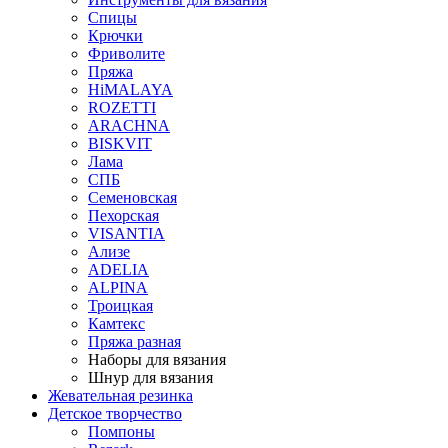
Спицы
Крючки
Фриволите
Пряжа
HiMALAYA
ROZETTI
ARACHNA
BISKVIT
Лама
СПБ
Семеновская
Пехорская
VISANTIA
Ализе
ADELIA
ALPINA
Троицкая
Камтекс
Пряжа разная
Наборы для вязания
Шнур для вязания
Жевательная резинка
Детское творчество
Помпоны