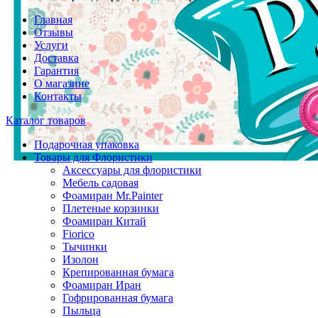
Главная
Отзывы
Услуги
Доставка
Гарантия
О магазине
Контакты
Каталог товаров
Подарочная упаковка
Товары для Флористики
Аксессуары для флористики
Мебель садовая
Фоамиран Mr.Painter
Плетеные корзинки
Фоамиран Китай
Fiorico
Тычинки
Изолон
Крепированная бумага
Фоамиран Иран
Гофрированная бумага
Пыльца