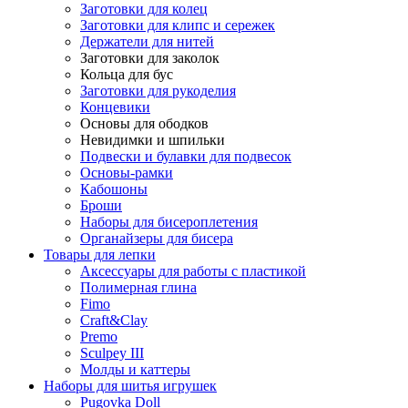
Заготовки для колец
Заготовки для клипс и сережек
Держатели для нитей
Заготовки для заколок
Кольца для бус
Заготовки для рукоделия
Концевики
Основы для ободков
Невидимки и шпильки
Подвески и булавки для подвесок
Основы-рамки
Кабошоны
Броши
Наборы для бисероплетения
Органайзеры для бисера
Товары для лепки
Аксессуары для работы с пластикой
Полимерная глина
Fimo
Craft&Clay
Premo
Sculpey III
Молды и каттеры
Наборы для шитья игрушек
Pugovka Doll