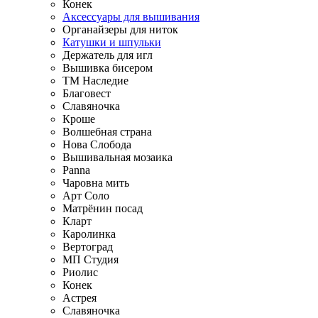
Конек
Аксессуары для вышивания
Органайзеры для ниток
Катушки и шпульки
Держатель для игл
Вышивка бисером
ТМ Наследие
Благовест
Славяночка
Кроше
Волшебная страна
Нова Слобода
Вышивальная мозаика
Panna
Чаровна мить
Арт Соло
Матрёнин посад
Кларт
Каролинка
Вертоград
МП Студия
Риолис
Конек
Астрея
Славяночка