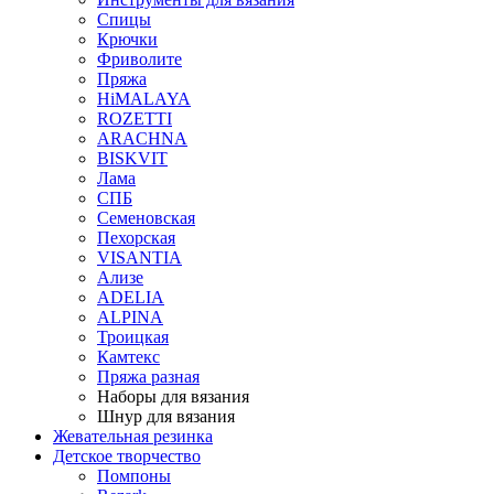
Спицы
Крючки
Фриволите
Пряжа
HiMALAYA
ROZETTI
ARACHNA
BISKVIT
Лама
СПБ
Семеновская
Пехорская
VISANTIA
Ализе
ADELIA
ALPINA
Троицкая
Камтекс
Пряжа разная
Наборы для вязания
Шнур для вязания
Жевательная резинка
Детское творчество
Помпоны