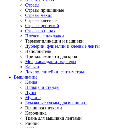
Стразы
Стразы пришивные
Стразы Чехия
Стразы клеевые
Стразы цепочкой
Стразы в цапах
Плечевые накладки
Термоаппликации и нашивки
Дублерин, флизелин и клеевые ленты
Наполнитель
Принадлежности для кроя
Мел, карандаши, маркеры
Калька
Лекало, линейки, сантиметры
Вышивание
Канва
Пяльцы и стенды
Лупы
Мулине
Бумажные схемы для вышивки
Вышивка нитками
Каролинка
Ткань для вышивки лентами
Риолис