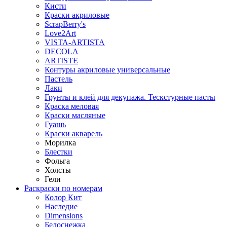
Кисти
Краски акриловые
ScrapBerry's
Love2Art
VISTA-ARTISTA
DECOLA
ARTISTE
Контуры акриловые универсальные
Пастель
Лаки
Грунты и клей для декупажа. Тескстурные пасты
Краска меловая
Краски масляные
Гуашь
Краски акварель
Морилка
Блестки
Фольга
Холсты
Гели
Раскраски по номерам
Колор Кит
Наследие
Dimensions
Белоснежка