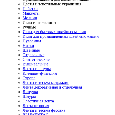
Цветы и текстильные украшения
Пайетки
Манжеты
Молнии
Иглы и игольницы
Ручные
Иглы для бытовых швейных машин
Иглы для промышленных швейных машин
Пуговицы
Нитки
Швейные
Отделочные
Синтетические
Вышивальные
Ленты и шнуры
Клеевые+флизелин
Стропа
Ленты и тесьма метражом
Лента декоративная и отделочная
Липучка
Шнуры
Эластичная лента
Лента шторная
Ленты и тесьма фасовка
BLUMENTAG