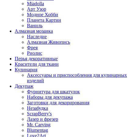
Miadolla
Арт Узор
Модное Хобби
Планета Картин
Ваниль
Алмазная мозаика
Наследие
Алмазная Живопись
Фрея
Риолис
Перья декоративные
Красители для ткани
Кулинария
Аксессуары и приспособления для кулинарных
изделий
Декупаж
Фурнитура для шкатулок
Наборы для декупажа
Заготовки для декорирования
Незабудка
ScrapBerry's
Лазер и фрезер
Mr. Carving
Blumentag
Love2Art