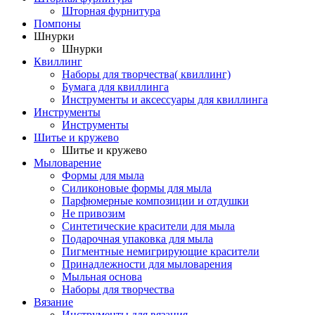
Шторная фурнитура
Помпоны
Шнурки
Шнурки
Квиллинг
Наборы для творчества( квиллинг)
Бумага для квиллинга
Инструменты и аксессуары для квиллинга
Инструменты
Инструменты
Шитье и кружево
Шитье и кружево
Мыловарение
Формы для мыла
Силиконовые формы для мыла
Парфюмерные композиции и отдушки
Не привозим
Синтетические красители для мыла
Подарочная упаковка для мыла
Пигментные немигрирующие красители
Принадлежности для мыловарения
Мыльная основа
Наборы для творчества
Вязание
Инструменты для вязания