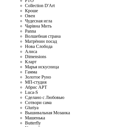
РТО
Collection D'Art
Кроше
Овен
Чудесная игла
Чарiвна Мить
Panna
Волшебная страна
Матрёнин посад
Нова Слобода
Алиса
Dimensions
Кларт
Марья искусница
Гамма
Золотое Руно
МП-студия
Абрис АРТ
Luca-S
Сделано с Любовью
Сотвори сама
Gluriya
Вышивальная Мозаика
Машенька
Butterfly