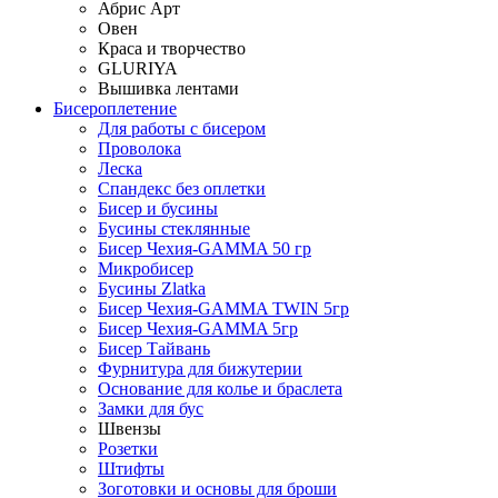
Абрис Арт
Овен
Краса и творчество
GLURIYA
Вышивка лентами
Бисероплетение
Для работы с бисером
Проволока
Леска
Спандекс без оплетки
Бисер и бусины
Бусины стеклянные
Бисер Чехия-GAMMA 50 гр
Микробисер
Бусины Zlatka
Бисер Чехия-GAMMA TWIN 5гр
Бисер Чехия-GAMMA 5гр
Бисер Тайвань
Фурнитура для бижутерии
Основание для колье и браслета
Замки для бус
Швензы
Розетки
Штифты
Зоготовки и основы для броши