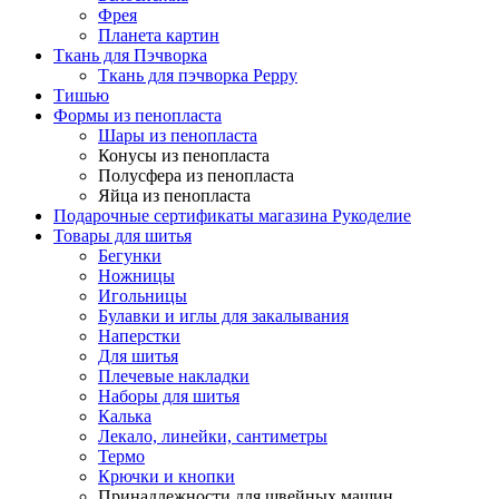
Фрея
Планета картин
Ткань для Пэчворка
Ткань для пэчворка Peppy
Тишью
Формы из пенопласта
Шары из пенопласта
Конусы из пенопласта
Полусфера из пенопласта
Яйца из пенопласта
Подарочные сертификаты магазина Рукоделие
Товары для шитья
Бегунки
Ножницы
Игольницы
Булавки и иглы для закалывания
Наперстки
Для шитья
Плечевые накладки
Наборы для шитья
Калька
Лекало, линейки, сантиметры
Термо
Крючки и кнопки
Принадлежности для швейных машин