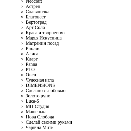
Neocraft
Астрея
Славяночка
Благовест
Вертоград
Арт Соло
Краса и творчество
Марья Искусница
Матрёнин посад
Риолис
Алиса
Кларт
Panna
РТО
Овен
Чудесная игла
DIMENSIONS
Сделано с любовью
Золото руно
Luca-S
МП-Студия
Машенька
Нова Слобода
Сделай своими руками
Чарiвна Мить