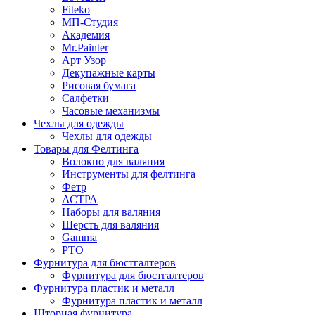
Fiteko
МП-Студия
Академия
Mr.Painter
Арт Узор
Декупажные карты
Рисовая бумага
Салфетки
Часовые механизмы
Чехлы для одежды
Чехлы для одежды
Товары для Фелтинга
Волокно для валяния
Инструменты для фелтинга
Фетр
АСТРА
Наборы для валяния
Шерсть для валяния
Gamma
РТО
Фурнитура для бюстгалтеров
Фурнитура для бюстгалтеров
Фурнитура пластик и металл
Фурнитура пластик и металл
Шторная фурнитура