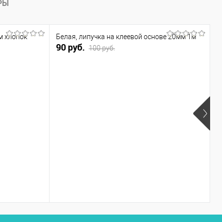
РЫ
м хлопок
Белая, липучка на клеевой основе 20мм 1м
90 руб.
100 руб.
П
а
2