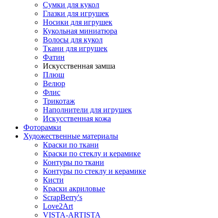
Сумки для кукол
Глазки для игрушек
Носики для игрушек
Кукольная миниатюра
Волосы для кукол
Ткани для игрушек
Фатин
Искусственная замша
Плюш
Велюр
Флис
Трикотаж
Наполнители для игрушек
Искусственная кожа
Фоторамки
Художественные материалы
Краски по ткани
Краски по стеклу и керамике
Контуры по ткани
Контуры по стеклу и керамике
Кисти
Краски акриловые
ScrapBerry's
Love2Art
VISTA-ARTISTA