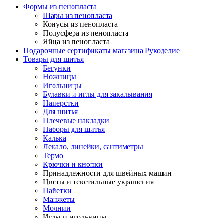
Формы из пенопласта
Шары из пенопласта
Конусы из пенопласта
Полусфера из пенопласта
Яйца из пенопласта
Подарочные сертификаты магазина Рукоделие
Товары для шитья
Бегунки
Ножницы
Игольницы
Булавки и иглы для закалывания
Наперстки
Для шитья
Плечевые накладки
Наборы для шитья
Калька
Лекало, линейки, сантиметры
Термо
Крючки и кнопки
Принадлежности для швейных машин
Цветы и текстильные украшения
Пайетки
Манжеты
Молнии
Иглы и игольницы