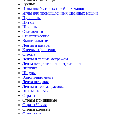
Ручные
Иглы для бытовых швейных машин
Иглы для промышленных швейных машин
Пуговицы
Нитки
Швейные
Отделочные
Синтетические
Вышивальные
Ленты и шнуры
Клеевые+флизелин
Стропа
Ленты и тесьма метражом
Лента декоративная и отделочная
Липучка
Шнуры
Эластичная лента
Лента шторная
Ленты и тесьма фасовка
BLUMENTAG
Стразы
Стразы пришивные
Стразы Чехия
Стразы клеевые
Стразы цепочкой