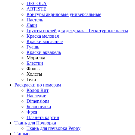
DECOLA
ARTISTE
Контуры акриловые универсальные
Пастель
Лаки
Грунты и клей для декупажа. Тескстурные пасты
Краска меловая
Краски масляные
Гуашь
Краски акварель
Морилка
Блестки
Фольга
Холсты
Гели
Раскраски по номерам
Колор Кит
Наследие
Dimensions
Белоснежка
Фрея
Планета картин
Ткань для Пэчворка
Ткань для пэчворка Peppy
Тишью