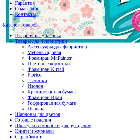
Гарантия
О магазине
Контакты
Каталог товаров
Подарочная упаковка
Товары для Флористики
Аксессуары для флористики
Мебель садовая
Фоамиран Mr.Painter
Плетеные корзинки
Фоамиран Китай
Fiorico
Тычинки
Изолон
Крепированная бумага
Фоамиран Иран
Гофрированная бумага
Пыльца
Шаблоны для цветов
Готовые изделия
Шкатулки и коробки для рукоделия
Книги и журналы
Скрапбукинг